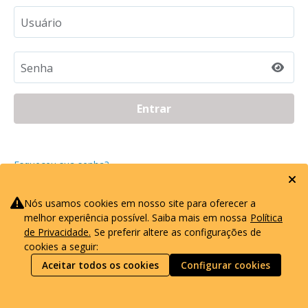
Usuário
Senha
Entrar
Esqueceu sua senha?
Nós usamos cookies em nosso site para oferecer a
melhor experiência possível. Saiba mais em nossa
Política
Validar Certificado
de Privacidade.
Se preferir altere as configurações de
cookies a seguir:
Aceitar todos os cookies
Configurar cookies
Copyright ©
Metalúrgica Skymsen
Powered By
Scaffold Education